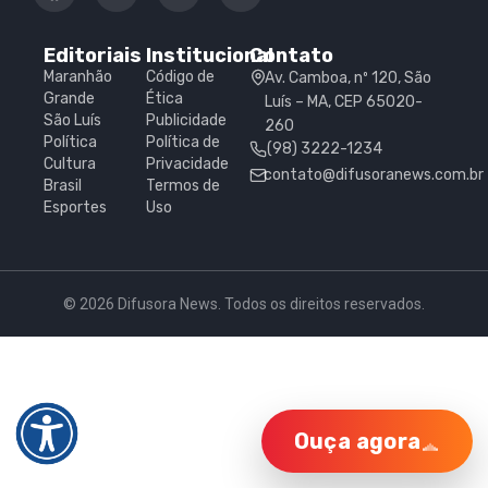
Editoriais
Institucional
Contato
Maranhão
Código de
Av. Camboa, nº 120, São
Grande
Ética
Luís – MA, CEP 65020-
São Luís
Publicidade
260
Política
Política de
(98) 3222-1234
Cultura
Privacidade
contato@difusoranews.com.br
Brasil
Termos de
Esportes
Uso
© 2026 Difusora News. Todos os direitos reservados.
Ouça agora