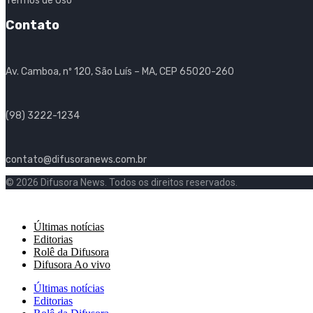
Termos de Uso
Contato
Av. Camboa, nº 120, São Luís – MA, CEP 65020-260
(98) 3222-1234
contato@difusoranews.com.br
© 2026 Difusora News. Todos os direitos reservados.
Últimas notícias
Editorias
Rolê da Difusora
Difusora Ao vivo
Últimas notícias
Editorias