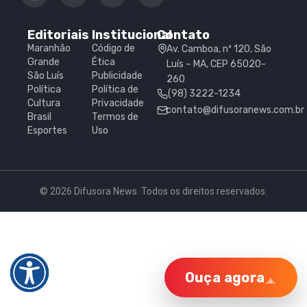
Editoriais
Institucional
Contato
Maranhão
Código de
Av. Camboa, nº 120, São
Grande
Ética
Luís – MA, CEP 65020-
São Luís
Publicidade
260
Política
Política de
(98) 3222-1234
Cultura
Privacidade
contato@difusoranews.com.br
Brasil
Termos de
Esportes
Uso
© 2026 Difusora News. Todos os direitos reservados.
Ouça agora