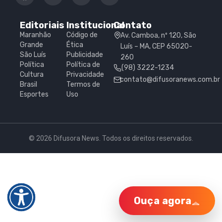
Editoriais
Institucional
Contato
Maranhão
Código de
Av. Camboa, nº 120, São
Grande
Ética
Luís – MA, CEP 65020-
São Luís
Publicidade
260
Política
Política de
(98) 3222-1234
Cultura
Privacidade
contato@difusoranews.com.br
Brasil
Termos de
Esportes
Uso
© 2026 Difusora News. Todos os direitos reservados.
Ouça agora