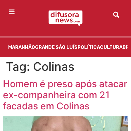
MARANHÃO
GRANDE SÃO LUÍS
POLÍTICA
CULTURA
BR
Tag:
Colinas
Homem é preso após atacar
ex-companheira com 21
facadas em Colinas