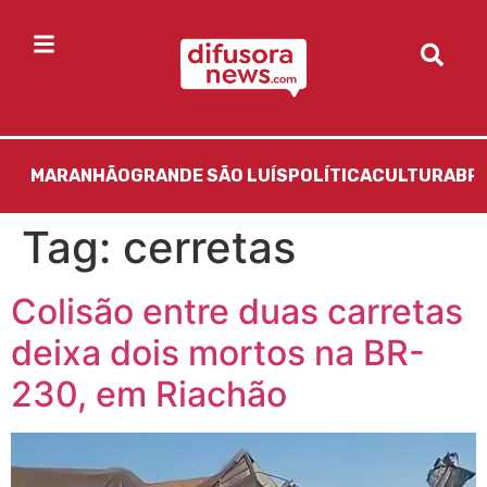
MARANHÃO
GRANDE SÃO LUÍS
POLÍTICA
CULTURA
BR
Tag:
cerretas
Colisão entre duas carretas
deixa dois mortos na BR-
230, em Riachão