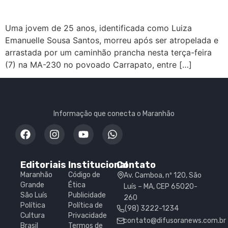
Uma jovem de 25 anos, identificada como Luiza
Emanuelle Sousa Santos, morreu após ser atropelada e
arrastada por um caminhão prancha nesta terça-feira
(7) na MA-230 no povoado Carrapato, entre […]
Informação que conecta o Maranhão
Editoriais
Institucional
Contato
Maranhão
Código de
Av. Camboa, nº 120, São
Grande
Ética
Luís – MA, CEP 65020-
São Luís
Publicidade
260
Política
Política de
(98) 3222-1234
Cultura
Privacidade
contato@difusoranews.com.br
Brasil
Termos de