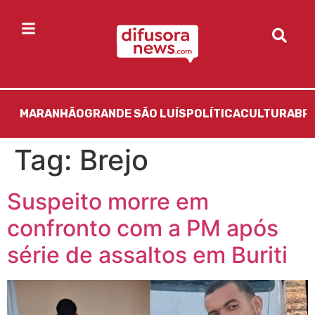
MARANHÃO
GRANDE SÃO LUÍS
POLÍTICA
CULTURA
BR
Tag:
Brejo
Suspeito morre em
confronto com a PM após
série de assaltos em Buriti