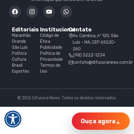
Editoriais
Institucional
Contato
Maranhão
Código de
Av. Camboa, nº 120, São
Grande
Ética
Luís – MA, CEP 65020-
São Luís
Publicidade
260
Política
Política de
(98) 3222-1234
Cultura
Privacidade
contato@difusoranews.com.br
Brasil
Termos de
Esportes
Uso
© 2026 Difusora News. Todos os direitos reservados.
Ouça agora