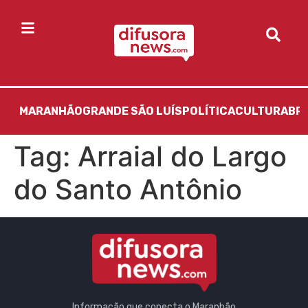
MARANHÃO
GRANDE SÃO LUÍS
POLÍTICA
CULTURA
BR
Tag:
Arraial do Largo
do Santo Antônio
Informação que conecta o Maranhão