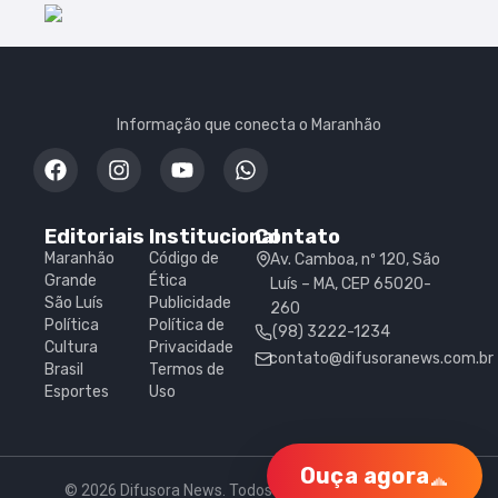
Informação que conecta o Maranhão
Editoriais
Institucional
Contato
Maranhão
Código de
Av. Camboa, nº 120, São
Grande
Ética
Luís – MA, CEP 65020-
São Luís
Publicidade
260
Política
Política de
(98) 3222-1234
Cultura
Privacidade
contato@difusoranews.com.br
Brasil
Termos de
Esportes
Uso
Ouça agora
© 2026 Difusora News. Todos os direitos reservados.