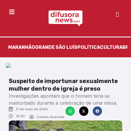
MARANHÃO
GRANDE SÃO LUÍS
POLÍTICA
CULTURA
BR
Suspeito de importunar sexualmente
mulher dentro de igreja é preso
Investigações apontam que o homem teria se
masturbado durante a celebração de uma missa.
11 de maio de 2026
15:20
Camilla Andrade