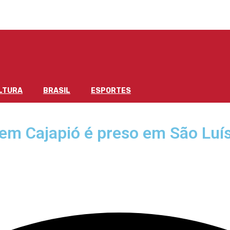
LTURA
BRASIL
ESPORTES
 em Cajapió é preso em São Luí