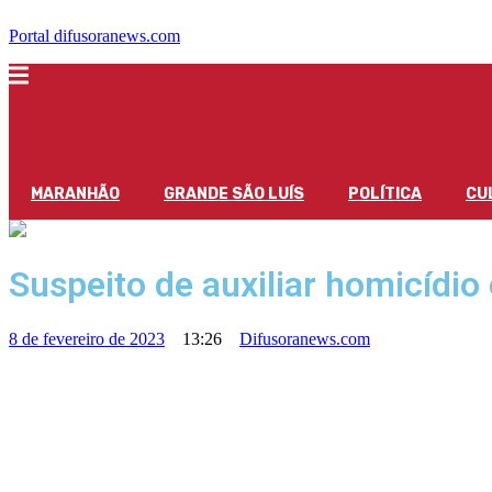
Portal difusoranews.com
MARANHÃO
GRANDE SÃO LUÍS
POLÍTICA
CU
Suspeito de auxiliar homicídio
8 de fevereiro de 2023
13:26
Difusoranews.com