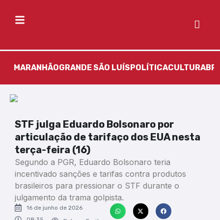
MARANHÃO
GRANDE SÃO LUÍS
POLÍTICA
CULTURA
BR
STF julga Eduardo Bolsonaro por
articulação de tarifaço dos EUA nesta
terça-feira (16)
Segundo a PGR, Eduardo Bolsonaro teria
incentivado sanções e tarifas contra produtos
brasileiros para pressionar o STF durante o
julgamento da trama golpista.
16 de junho de 2026
08:35