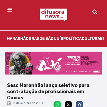
MARANHÃO
GRANDE SÃO LUÍS
POLÍTICA
CULTURA
BR
Sesc Maranhão lança seletivo para
contratação de profissionais em
Caxias
11 de outubro de 2024