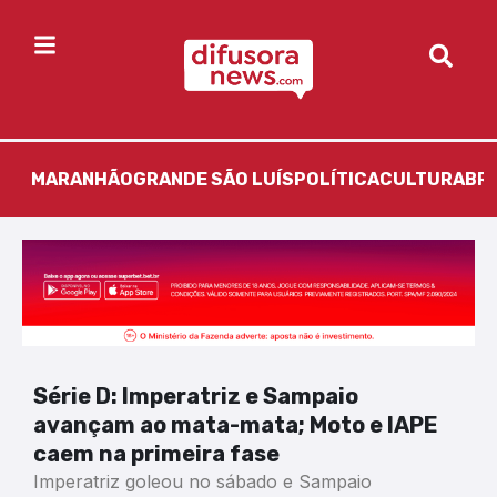
MARANHÃO
GRANDE SÃO LUÍS
POLÍTICA
CULTURA
BR
Série D: Imperatriz e Sampaio
avançam ao mata-mata; Moto e IAPE
caem na primeira fase
Imperatriz goleou no sábado e Sampaio