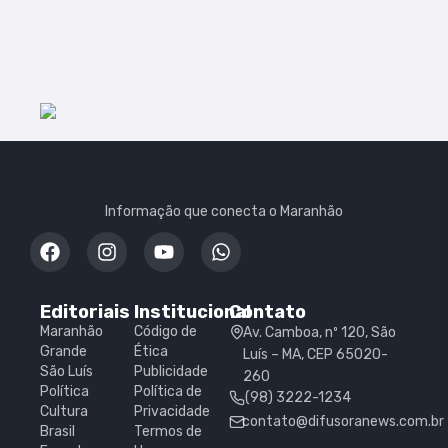
Informação que conecta o Maranhão
Editoriais
Institucional
Contato
Maranhão
Código de
Av. Camboa, nº 120, São
Grande
Ética
Luís – MA, CEP 65020-
São Luís
Publicidade
260
Política
Política de
(98) 3222-1234
Cultura
Privacidade
contato@difusoranews.com.br
Brasil
Termos de