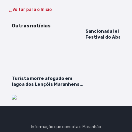
Voltar para o Início
Outras notícias
Sancionada lei que 
Festival do Abacaxi
Cultural do MA
Turista morre afogado em
lagoa dos Lençóis Maranhenses
durante passeio em Santo
Amaro
Informação que conecta o Maranhão