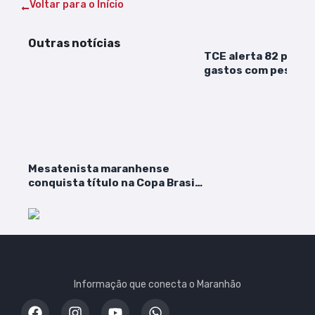
Voltar para o Início
Outras notícias
TCE alerta 82 prefe
gastos com pessoal; 
Mesatenista maranhense
conquista título na Copa Brasil
Ouro de Tênis de Mesa em
Teresina
Informação que conecta o Maranhão