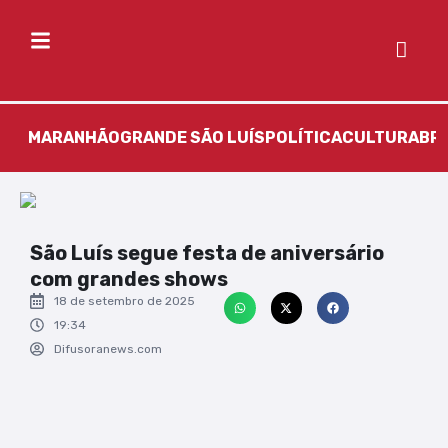
MARANHÃO
GRANDE SÃO LUÍS
POLÍTICA
CULTURA
BR
São Luís segue festa de aniversário
com grandes shows
18 de setembro de 2025
19:34
Difusoranews.com