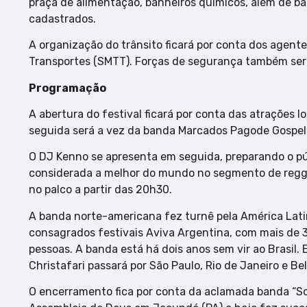
praça de alimentação, banheiros químicos, além de 
cadastrados.
A organização do trânsito ficará por conta dos agente
Transportes (SMTT). Forças de segurança também ser
Programação
A abertura do festival ficará por conta das atrações l
seguida será a vez da banda Marcados Pagode Gospel, 
O DJ Kenno se apresenta em seguida, preparando o púb
considerada a melhor do mundo no segmento de reggae
no palco a partir das 20h30.
A banda norte-americana fez turnê pela América Lat
consagrados festivais Aviva Argentina, com mais de 3
pessoas. A banda está há dois anos sem vir ao Brasil. 
Christafari passará por São Paulo, Rio de Janeiro e Be
O encerramento fica por conta da aclamada banda “Som