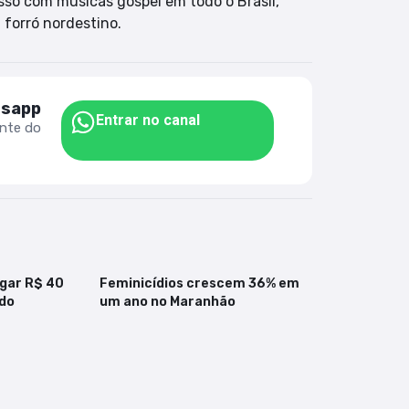
so com músicas gospel em todo o Brasil,
 forró nordestino.
tsapp
Entrar no canal
ente do
gar R$ 40
Feminicídios crescem 36% em
do
um ano no Maranhão