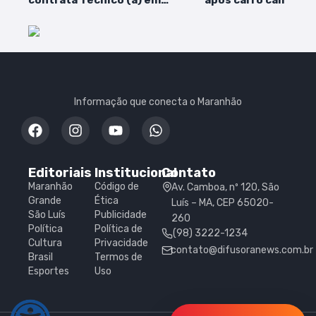
contrata Técnico (a) em
após carro cair de r
Nutrição
em Açailândia
Informação que conecta o Maranhão
Editoriais
Institucional
Contato
Maranhão
Código de
Av. Camboa, nº 120, São
Grande
Ética
Luís – MA, CEP 65020-
São Luís
Publicidade
260
Política
Política de
(98) 3222-1234
Cultura
Privacidade
contato@difusoranews.com.br
Brasil
Termos de
Esportes
Uso