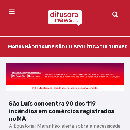
MARANHÃO
GRANDE SÃO LUÍS
POLÍTICA
CULTURA
BR
São Luís concentra 90 dos 119
incêndios em comércios registrados
no MA
A Equatorial Maranhão alerta sobre a necessidade