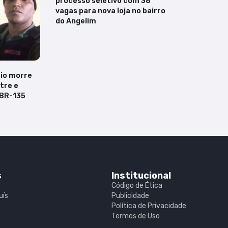
processo seletivo com 38
vagas para nova loja no bairro
do Angelim
rio morre
tre e
 BR-135
s
Institucional
Código de Ética
uís
Publicidade
Política de Privacidade
Termos de Uso