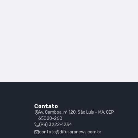
Contato
Av. Camboa, nº 120, São Luís – MA, CEP
65020-260
(98) 3222-1234
contato@difusoranews.com.br