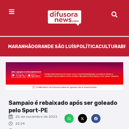
MARANHÃO
GRANDE SÃO LUÍS
POLÍTICA
CULTURA
BR
Sampaio é rebaixado após ser goleado
pelo Sport-PE
25 de novembro de 2023
22:24