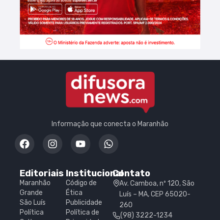
Informação que conecta o Maranhão
Editoriais
Institucional
Contato
Maranhão
Código de
Av. Camboa, nº 120, São
Grande
Ética
Luís – MA, CEP 65020-
São Luís
Publicidade
260
Política
Política de
(98) 3222-1234