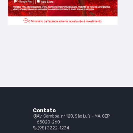
Contato
Av. Camboa, nº 120, São Luís – MA, CEP
65020-260
(98) 3222-1234