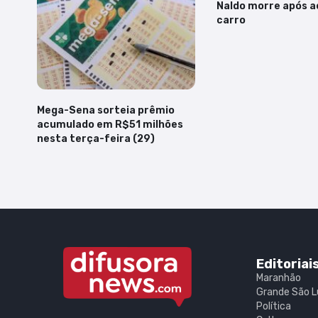
Naldo morre após a
carro
Mega-Sena sorteia prêmio
acumulado em R$51 milhões
nesta terça-feira (29)
Editoriai
Maranhão
Grande São L
Política