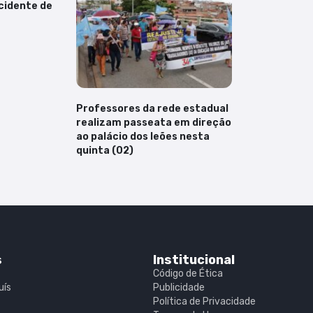
cidente de
Professores da rede estadual
realizam passeata em direção
ao palácio dos leões nesta
quinta (02)
s
Institucional
Código de Ética
uís
Publicidade
Política de Privacidade