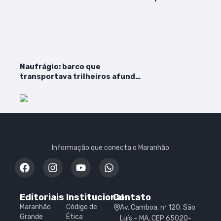
praticou furto hora
deixar presídio em A
Naufrágio: barco que
transportava trilheiros afunda
no rio Tocantins; duas pessoas
estão desaparecidas
Informação que conecta o Maranhão
Editoriais
Institucional
Contato
Maranhão
Código de
Av. Camboa, nº 120, São
Grande
Ética
Luís – MA, CEP 65020-