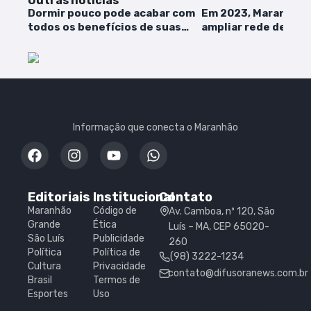
Outras notícias
Dormir pouco pode acabar com
Em 2023, Maranhão 
todos os benefícios de suas
ampliar rede de Re
atividades físicas
Populares
Informação que conecta o Maranhão
Editoriais
Institucional
Contato
Maranhão
Código de
Av. Camboa, nº 120, São
Grande
Ética
Luís – MA, CEP 65020-
São Luís
Publicidade
260
Política
Política de
(98) 3222-1234
Cultura
Privacidade
contato@difusoranews.com.br
Brasil
Termos de
Esportes
Uso