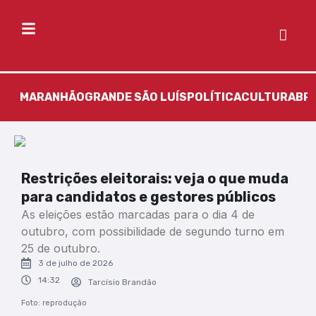
MARANHÃO
GRANDE SÃO LUÍS
POLÍTICA
CULTURA
BR
Restrições eleitorais: veja o que muda
para candidatos e gestores públicos
As eleições estão marcadas para o dia 4 de
outubro, com possibilidade de segundo turno em
25 de outubro.
3 de julho de 2026
14:32
Tarcísio Brandão
Foto: reprodução