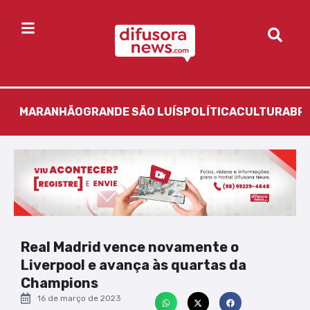
MARANHÃO
GRANDE SÃO LUÍS
POLÍTICA
CULTURA
BR
Real Madrid vence novamente o
Liverpool e avança às quartas da
Champions
16 de março de 2023