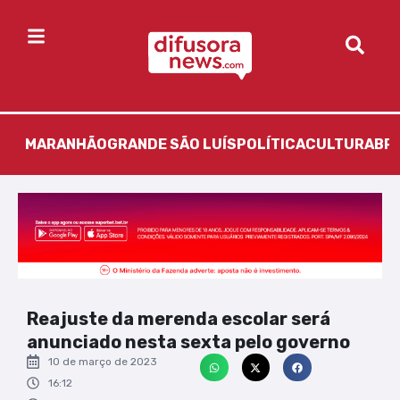
MARANHÃO
GRANDE SÃO LUÍS
POLÍTICA
CULTURA
BR
Reajuste da merenda escolar será
anunciado nesta sexta pelo governo
10 de março de 2023
16:12