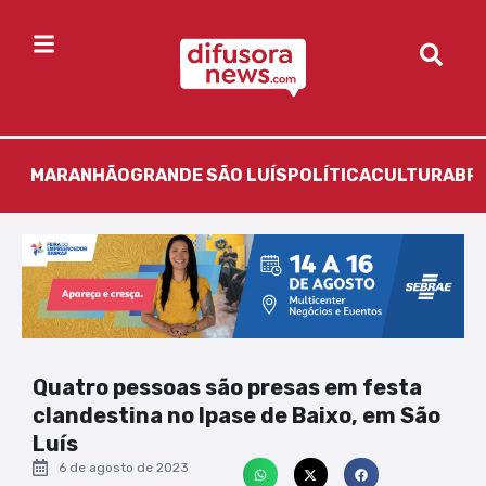
MARANHÃO
GRANDE SÃO LUÍS
POLÍTICA
CULTURA
BR
Quatro pessoas são presas em festa
clandestina no Ipase de Baixo, em São
Luís
6 de agosto de 2023