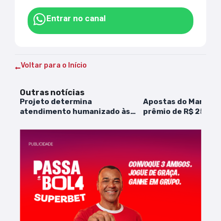
Entrar no canal
Voltar para o Início
Outras notícias
Projeto determina
Apostas do Maranh
atendimento humanizado às
prêmio de R$ 25,4 m
vítimas de violência nas
Sena
delegacias da mulher