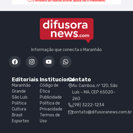
Informação que conecta o Maranhão
Editoriais
Institucional
Contato
Maranhão
Código de
Av. Camboa, nº 120, São
Grande
Ética
Luís – MA, CEP 65020-
São Luís
Publicidade
260
Política
Política de
(98) 3222-1234
Cultura
Privacidade
contato@difusoranews.com.br
Brasil
Termos de
Esportes
Uso