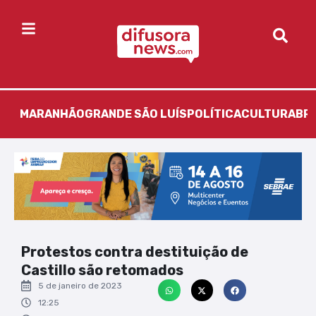
MARANHÃO
GRANDE SÃO LUÍS
POLÍTICA
CULTURA
BR
Protestos contra destituição de
Castillo são retomados
5 de janeiro de 2023
12:25