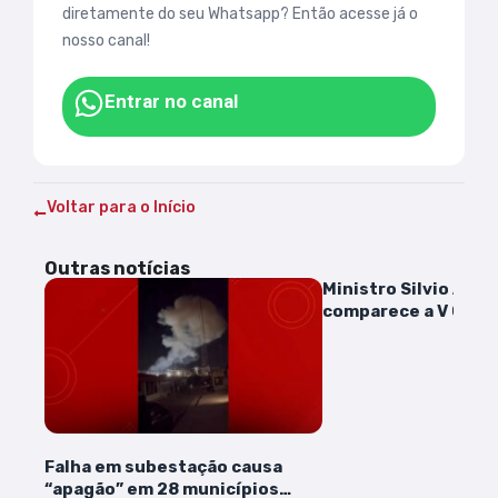
diretamente do seu Whatsapp? Então acesse já o
nosso canal!
Entrar no canal
Voltar para o Início
Outras notícias
Ministro Silvio Alme
comparece a V Conf
Estadual dos Direit
Pessoa com Deficiên
Luís
Falha em subestação causa
“apagão” em 28 municípios