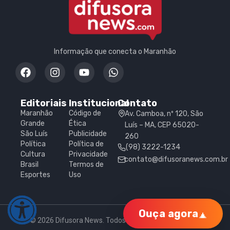
Informação que conecta o Maranhão
Editoriais
Institucional
Contato
Maranhão
Código de
Av. Camboa, nº 120, São
Grande
Ética
Luís – MA, CEP 65020-
São Luís
Publicidade
260
Política
Política de
(98) 3222-1234
Cultura
Privacidade
contato@difusoranews.com.br
Brasil
Termos de
Esportes
Uso
Ouça agora
© 2026 Difusora News. Todos os direitos reservados.