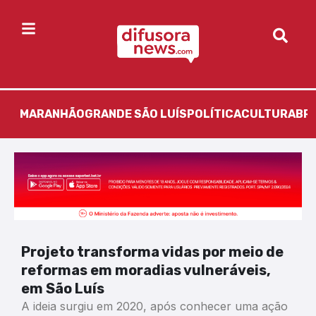
MARANHÃO
GRANDE SÃO LUÍS
POLÍTICA
CULTURA
BR
Projeto transforma vidas por meio de
reformas em moradias vulneráveis,
em São Luís
A ideia surgiu em 2020, após conhecer uma ação