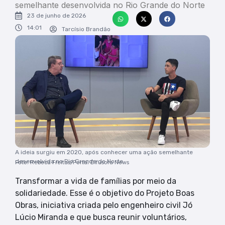
semelhante desenvolvida no Rio Grande do Norte
23 de junho de 2026
14:01
Tarcísio Brandão
A ideia surgiu em 2020, após conhecer uma ação semelhante
desenvolvida no Rio Grande do Norte
Foto: Rebeca Freitas/Portal Difusora News
Transformar a vida de famílias por meio da
solidariedade. Esse é o objetivo do Projeto Boas
Obras, iniciativa criada pelo engenheiro civil Jó
Lúcio Miranda e que busca reunir voluntários,