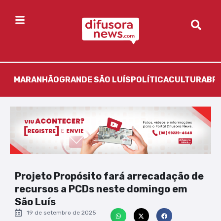
MARANHÃO
GRANDE SÃO LUÍS
POLÍTICA
CULTURA
BR
Projeto Propósito fará arrecadação de
recursos a PCDs neste domingo em
São Luís
19 de setembro de 2025