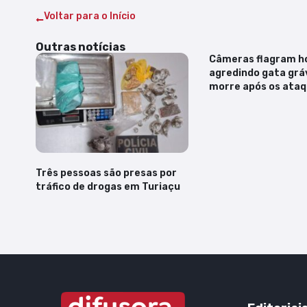
Voltar para o Início
Outras notícias
Câmeras flagram 
agredindo gata grá
morre após os ata
Três pessoas são presas por
tráfico de drogas em Turiaçu