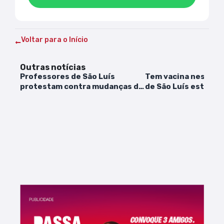
Voltar para o Início
Outras notícias
Professores de São Luís
Tem vacina neste s
protestam contra mudanças da
de São Luís estarão
prefeitura
7h às 17h para o Dia 
Multivacinação