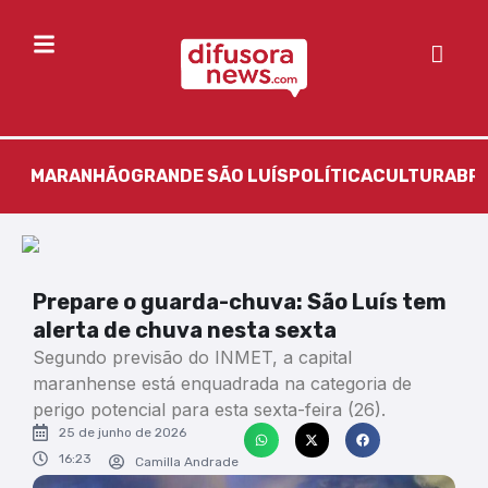
MARANHÃO
GRANDE SÃO LUÍS
POLÍTICA
CULTURA
BR
Prepare o guarda-chuva: São Luís tem
alerta de chuva nesta sexta
Segundo previsão do INMET, a capital
maranhense está enquadrada na categoria de
perigo potencial para esta sexta-feira (26).
25 de junho de 2026
16:23
Camilla Andrade