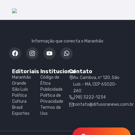
documentos falsos em São Luís
Informação que conecta o Maranhão
Editoriais
Institucional
Contato
Maranhão
Código de
Av. Camboa, nº 120, São
Grande
Ética
Luís – MA, CEP 65020-
São Luís
Publicidade
260
Política
Política de
(98) 3222-1234
Cultura
Privacidade
contato@difusoranews.com.br
Brasil
Termos de
Esportes
Uso