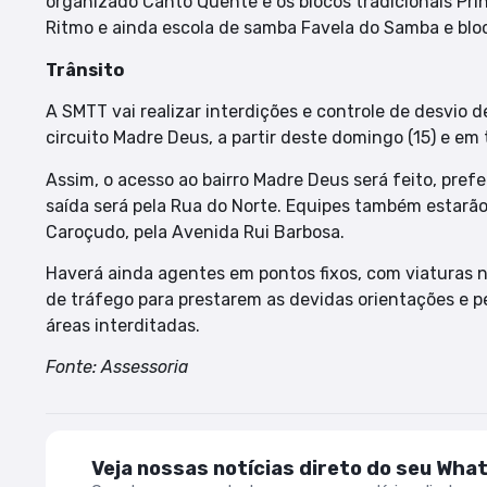
organizado Canto Quente e os blocos tradicionais Prín
Ritmo e ainda escola de samba Favela do Samba e blo
Trânsito
A SMTT vai realizar interdições e controle de desvio 
circuito Madre Deus, a partir deste domingo (15) e em 
Assim, o acesso ao bairro Madre Deus será feito, pref
saída será pela Rua do Norte. Equipes também estarã
Caroçudo, pela Avenida Rui Barbosa.
Haverá ainda agentes em pontos fixos, com viaturas no
de tráfego para prestarem as devidas orientações e p
áreas interditadas.
Fonte: Assessoria
Veja nossas notícias direto do seu Wha