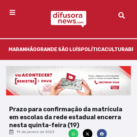
MARANHÃO
GRANDE SÃO LUÍS
POLÍTICA
CULTURA
BR
Prazo para confirmação da matrícula
em escolas da rede estadual encerra
nesta quinta-feira (19)
19 de janeiro de 2023