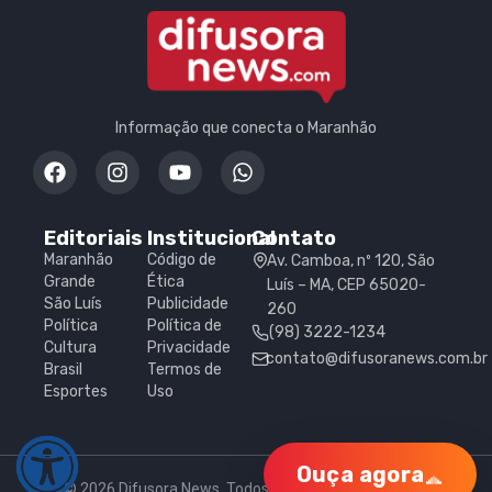
Informação que conecta o Maranhão
Editoriais
Institucional
Contato
Maranhão
Código de
Av. Camboa, nº 120, São
Grande
Ética
Luís – MA, CEP 65020-
São Luís
Publicidade
260
Política
Política de
(98) 3222-1234
Cultura
Privacidade
contato@difusoranews.com.br
Brasil
Termos de
Esportes
Uso
Ouça agora
© 2026 Difusora News. Todos os direitos reservados.