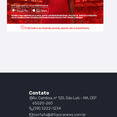
Contato
Av. Camboa, nº 120, São Luís – MA, CEP
65020-260
(98) 3222-1234
contato@difusoranews.com.br