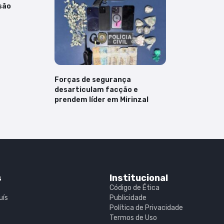
são
Forças de segurança
desarticulam facção e
prendem líder em Mirinzal
s
Institucional
Código de Ética
uís
Publicidade
Política de Privacidade
Termos de Uso