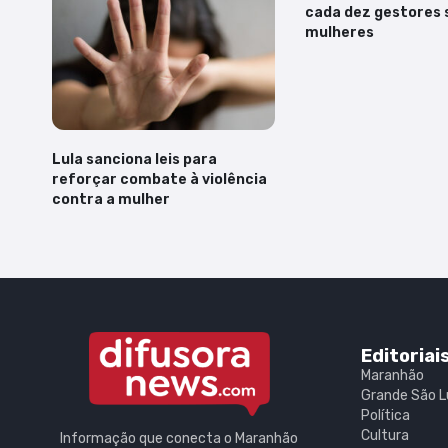
cada dez gestores 
mulheres
Lula sanciona leis para
reforçar combate à violência
contra a mulher
Editoriai
Maranhão
Grande São L
Política
Cultura
Informação que conecta o Maranhão