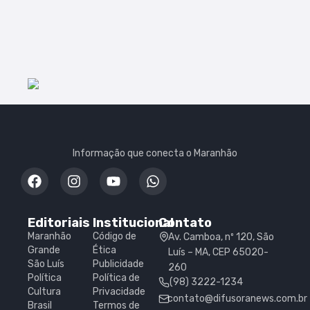
Informação que conecta o Maranhão
Editoriais
Institucional
Contato
Maranhão
Código de
Av. Camboa, nº 120, São
Grande
Ética
Luís – MA, CEP 65020-
São Luís
Publicidade
260
Política
Política de
(98) 3222-1234
Cultura
Privacidade
contato@difusoranews.com.br
Brasil
Termos de