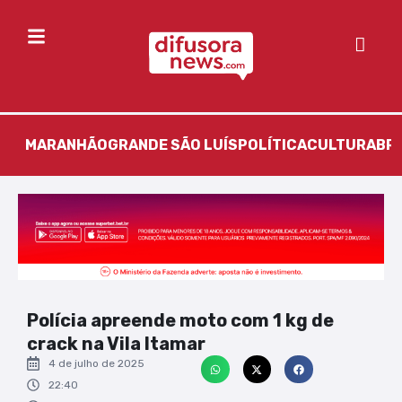
MARANHÃO
GRANDE SÃO LUÍS
POLÍTICA
CULTURA
BR
Polícia apreende moto com 1 kg de
crack na Vila Itamar
4 de julho de 2025
22:40