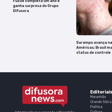
Fuzuê completa um ano e
ganha surpresa do Grupo
Difusora
Sarampo avança n
Américas; Brasil 
status de controle
Editoriai
Maranhão
Grande São L
Política
Cultura