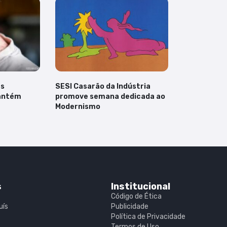
as
SESI Casarão da Indústria
mantém
promove semana dedicada ao
Modernismo
s
Institucional
Código de Ética
uís
Publicidade
Política de Privacidade
Termos de Uso