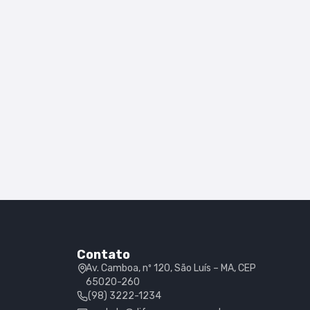
Contato
Av. Camboa, nº 120, São Luís – MA, CEP
65020-260
(98) 3222-1234