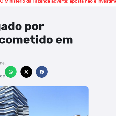
gado por
 cometido em
me.
ade