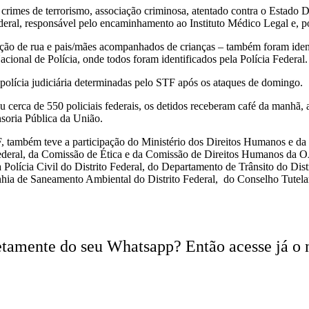
crimes de terrorismo, associação criminosa, atentado contra o Estado D
Federal, responsável pelo encaminhamento ao Instituto Médico Legal e, p
ção de rua e pais/mães acompanhados de crianças – também foram ident
cional de Polícia, onde todos foram identificados pela Polícia Federal.
e polícia judiciária determinadas pelo STF após os ataques de domingo.
u cerca de 550 policiais federais, os detidos receberam café da manhã, 
soria Pública da União.
 PF, também teve a participação do Ministério dos Direitos Humanos e da
o Federal, da Comissão de Ética e da Comissão de Direitos Humanos da 
a Polícia Civil do Distrito Federal, do Departamento de Trânsito do Dist
nhia de Saneamento Ambiental do Distrito Federal, do Conselho Tutelar
iretamente do seu Whatsapp? Então acesse já o 