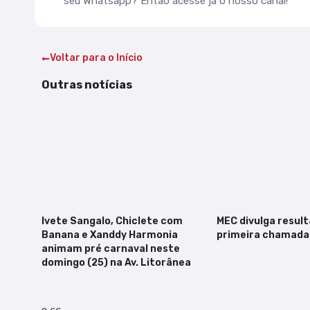
seu Whatsapp? Então acesse já o nosso canal!
Voltar para o Início
Outras notícias
Ivete Sangalo, Chiclete com
MEC divulga resul
Banana e Xanddy Harmonia
primeira chamada 
animam pré carnaval neste
domingo (25) na Av. Litorânea