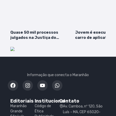
Quase 50 mil processos
Jovem é executado 
julgados na Justiça do
carro de aplicativo 
Maranhão no Desafio Baixa
Coroadinho
Extraordinária
Informação que conecta o Maranhão
Editoriais
Institucional
Contato
Maranhão
Código de
Av. Camboa, nº 120, São
Grande
Ética
Luís – MA, CEP 65020-