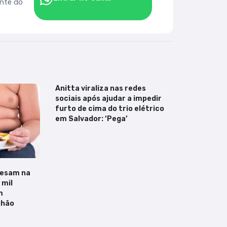
ente do
Anitta viraliza nas redes
sociais após ajudar a impedir
furto de cima do trio elétrico
em Salvador: ‘Pega’
pesam na
 mil
m
nhão