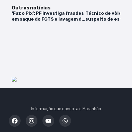
Outras notícias
‘Faz o Pix’: PF investiga fraudes
Técnico de vôlei é 
em saque do FGTS e lavagem de
suspeito de estupr
dinheiro
adolescentes no A
Informação que conecta o Maranhão