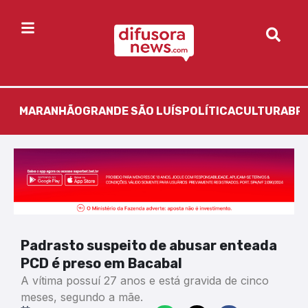
MARANHÃO
GRANDE SÃO LUÍS
POLÍTICA
CULTURA
BR
Padrasto suspeito de abusar enteada
PCD é preso em Bacabal
A vítima possuí 27 anos e está gravida de cinco
meses, segundo a mãe.