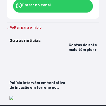
Entrar no canal
Voltar para o Início
Outras notícias
Contas do setor púb
maio têm pior resul
2020
Polícia intervém em tentativa
de invasão em terreno no
Iguaíba