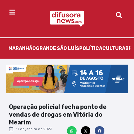
MARANHÃO
GRANDE SÃO LUÍS
POLÍTICA
CULTURA
BR
Operação policial fecha ponto de
vendas de drogas em Vitória do
Mearim
11 de janeiro de 2023