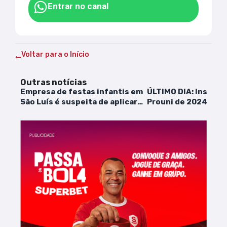
Entrar no canal
Voltar para o Início
Outras notícias
Empresa de festas infantis em
ÚLTIMO DIA: Inscriç
São Luís é suspeita de aplicar
Prouni de 2024 ter
golpes em ao menos 150
sexta-feira
clientes