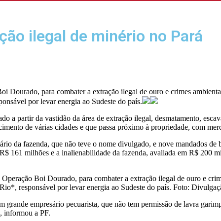
ão ilegal de minério no Pará
 Boi Dourado, para combater a extração ilegal de ouro e crimes ambien
onsável por levar energia ao Sudeste do país.
do a partir da vastidão da área de extração ilegal, desmatamento, esc
imento de várias cidades e que passa próximo à propriedade, com mercú
etário da fazenda, que não teve o nome divulgado, e nove mandados de
 R$ 161 milhões e a inalienabilidade da fazenda, avaliada em R$ 200 m
) a Operação Boi Dourado, para combater a extração ilegal de ouro e c
Rio*, responsável por levar energia ao Sudeste do país. Foto: Divulga
um grande empresário pecuarista, que não tem permissão de lavra garim
, informou a PF.