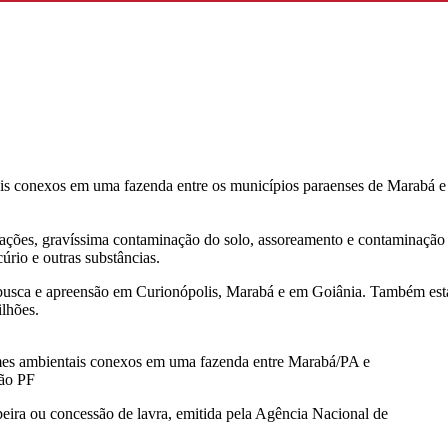
tais conexos em uma fazenda entre os municípios paraenses de Marabá e
avações, gravíssima contaminação do solo, assoreamento e contaminação
rio e outras substâncias.
 busca e apreensão em Curionópolis, Marabá e em Goiânia. Também est
ilhões.
rimes ambientais conexos em uma fazenda entre Marabá/PA e
ção PF
peira ou concessão de lavra, emitida pela Agência Nacional de