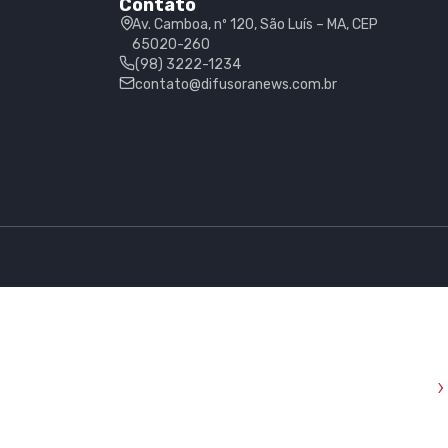
Contato
Av. Camboa, nº 120, São Luís – MA, CEP
65020-260
(98) 3222-1234
contato@difusoranews.com.br
›