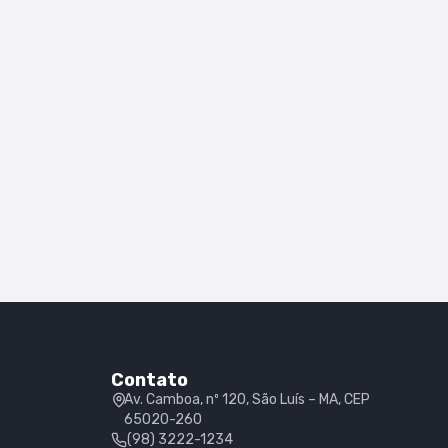
Contato
Av. Camboa, nº 120, São Luís – MA, CEP
65020-260
(98) 3222-1234