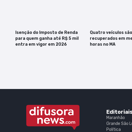
Isenção do Imposto de Renda
Quatro veículos sã
para quem ganha até R$ 5 mil
recuperados em me
entra em vigor em 2026
horas no MA
Editoriai
Maranhão
Grande São L
Política