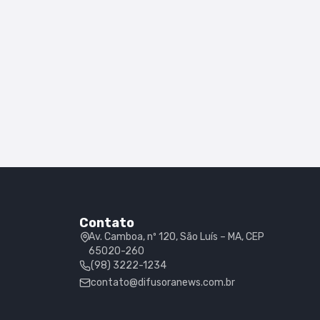
Contato
Av. Camboa, nº 120, São Luís – MA, CEP
65020-260
(98) 3222-1234
contato@difusoranews.com.br