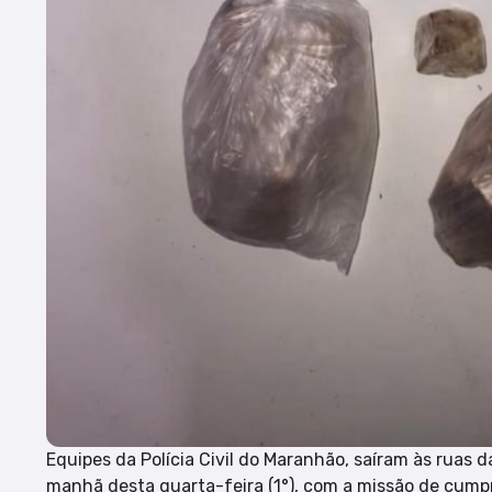
Equipes da Polícia Civil do Maranhão, saíram às ruas 
manhã desta quarta-feira (1°), com a missão de cump