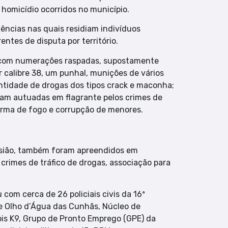
 homicídio ocorridos no município.
ências nas quais residiam indivíduos
entes de disputa por território.
0, com numerações raspadas, supostamente
 calibre 38, um punhal, munições de vários
ntidade de drogas dos tipos crack e maconha;
oram autuadas em flagrante pelos crimes de
e arma de fogo e corrupção de menores.
casião, também foram apreendidos em
crimes de tráfico de drogas, associação para
com cerca de 26 policiais civis da 16ª
de Olho d’Água das Cunhãs, Núcleo de
s K9, Grupo de Pronto Emprego (GPE) da