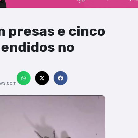
m presas e cinco
eendidos no
ews.com