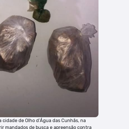
da cidade de Olho d’Água das Cunhãs, na
rir mandados de busca e apreensão contra