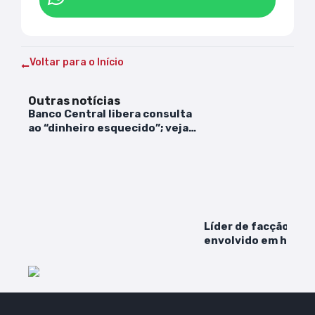
Voltar para o Início
Outras notícias
Banco Central libera consulta
ao “dinheiro esquecido”; veja
como acessar
Líder de facção cri
envolvido em homic
Samuel Araújo é pr