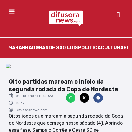
MARANHÃO
GRANDE SÃO LUÍS
POLÍTICA
CULTURA
BR
Oito partidas marcam o início da
segunda rodada da Copa do Nordeste
30 de janeiro de 2023
12:47
Difusoranews.com
Oitos jogos que marcam a segunda rodada da Copa
do Nordeste que começa nesse sábado (4
)
. Abrindo
essa fase, Sampaio Corrêa e Ceará SC se