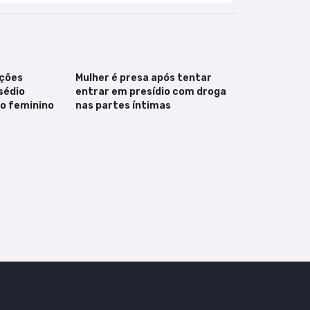
ações
Mulher é presa após tentar
sédio
entrar em presídio com droga
ro feminino
nas partes íntimas