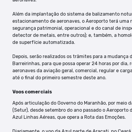
Além da implantação do sistema de balizamento notur
estacionamento de aeronaves, o Aeroporto terá uma n
segurança patrimonial, operacional e do canal de ins
detector de metais, entre outros); e, também, a hom
de superfície automatizada.
Depois, serão realizados os trâmites para a mudança d
Barreirinhas, para que possa operar 24 horas por dia
aeronaves da aviação geral, comercial, regular e carg
até o final do primeiro semestre deste ano.
Voos comerciais
Após articulação do Governo do Maranhão, por meio d
(Setur), desde setembro do ano passado o Aeroporto de
Azul Linhas Aéreas, que opera a Rota das Emoções.
Diariamente, o voo da Azul parte de Aracati, no Ceará,