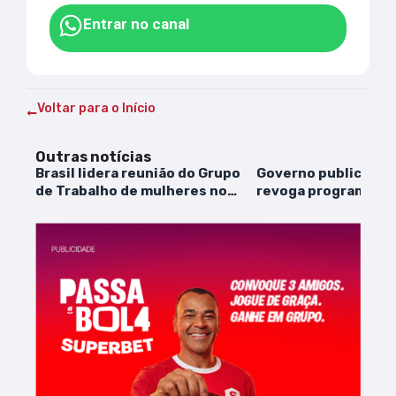
Entrar no canal
Voltar para o Início
Outras notícias
Brasil lidera reunião do Grupo
Governo publica de
de Trabalho de mulheres no
revoga programa de
G20
cívico-militares