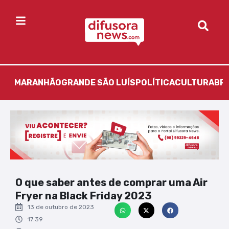
MARANHÃO
GRANDE SÃO LUÍS
POLÍTICA
CULTURA
BR
O que saber antes de comprar uma Air
Fryer na Black Friday 2023
13 de outubro de 2023
17:39