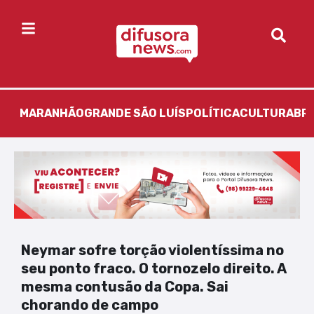
MARANHÃO
GRANDE SÃO LUÍS
POLÍTICA
CULTURA
BR
Neymar sofre torção violentíssima no
seu ponto fraco. O tornozelo direito. A
mesma contusão da Copa. Sai
chorando de campo