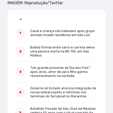
IMAGEM: Reprodução/Twitter
Mais lidas
Casal e criança são baleados após grupo
armado invadir residência em São Luís
Batida frontal entre carro e carreta deixa
uma pessoa morta na BR-135, em São
Mateus
“Um grande presente de Dia dos Pais”:
após anos, amor de pai e filho ganha
reconhecimento na certidão
Governo do Estado anuncia integração de
novas embarcações e reformas nos
terminais do ferryboat no Maranhão
Batalhão Pesado de São José de Ribamar
celebra 50 anos com o ritual sagrado da