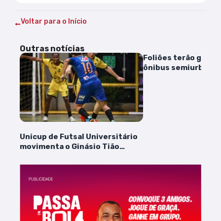
Voltar para o Início
Outras notícias
Foliões terão gratu
ônibus semiurbanos
ferryboats na sema
Carnaval
Unicup de Futsal Universitário
movimenta o Ginásio Tião
Parque do Bom Menino, nesta
sexta